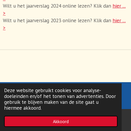
Wilt u het jaarverslag 2024 online lezen? Klik dan
hier ...
>
Wilt u het jaarverslag 2023 online lezen? Klik dan
hier ...
>
Deze website gebruikt cookies voor analyse-
© 2025 Odensehuis Heerenveen
doeleinden en/of het tonen van advertenties. Door
Powered by
JouwWeb
gebruik te blijven maken van de site gaat u
hiermee akkoord.
Akkoord
E-mailadres
Telefoonnummer
Kaart